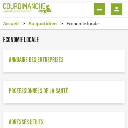
Aller
EN-
au
TÊTE
contenu
-
Accueil
Au quotidien
Economie locale
principal
CONNEXI
ECONOMIE LOCALE
ANNUAIRE DES ENTREPRISES
PROFESSIONNELS DE LA SANTÉ
ADRESSES UTILES