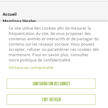
MENU
Accueil
PIED
Mentions légales
DE
Données personnelles
Ce site utilise des cookies afin de mesurer la
PAGE
fréquentation du site, de vous proposer des
Cookies
contenus animés et interactifs et de partager du
Contact
contenu sur les réseaux sociaux. Vous pouvez
S'identifier
accepter, refuser ou paramétrer ces cookies dès
maintenant. Pour en savoir plus, consultez
notre politique de confidentialité.
Hôtel de Ville - Rue Vieille Saint Martin - 95800
Politique de confidentialité
Courdimanche - Tél. 01 34 46 72 00
Horaires d'ouverture
CONFIGURATION DES COOKIES
Lundi : 13h45 à 17h45
Mardi : 8h45-12h00 / 13h45-17h45
TOUT REFUSER
Jeudi : 8h45-12h00 / 13h45-17h45