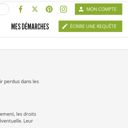
RÉSEAUX
EN-
MON COMPTE
SOCIAUX
TÊTE
EN-
MES DÉMARCHES
-
ÉCRIRE UNE REQUÊTE
TÊTE
CONNEXION
-
CONTACT
r perdus dans les
nement, les droits
éventuelle. Leur