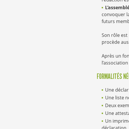
L’assembl
convoquer la
futurs membr
Son rôle est
procède aussi
Après un fon
l’association
FORMALITÉS NÉC
Une déclar
Une liste n
Deux exemp
Une attesta
Un imprimé 
déclaration.