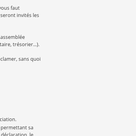
 vous faut
eront invités les
e assemblée
ire, trésorier...).
oclamer, sans quoi
ciation.
, permettant sa
déclaration, le