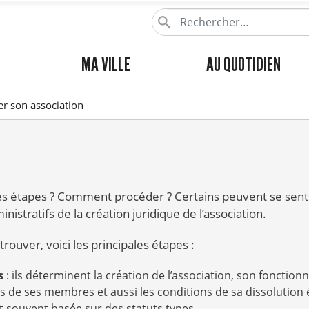
Aller
au
contenu
MENU
MA VILLE
AU QUOTIDIEN
principal
PRINCIPAL
r son association
es étapes ? Comment procéder ? Certains peuvent se senti
istratifs de la création juridique de l’association.
rouver, voici les principales étapes :
s
: ils déterminent la création de l’association, son fonction
ns de ses membres et aussi les conditions de sa dissolution 
t souvent basée sur des statuts types.