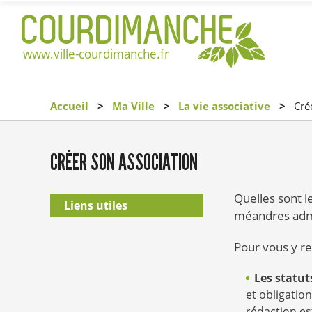
Accueil
Ma Ville
La vie associative
Crée
CRÉER SON ASSOCIATION
Quelles sont l
Liens utiles
méandres admin
Pour vous y ret
Les statut
et obligatio
rédaction es