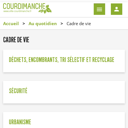
Aller
EN-
au
TÊTE
contenu
-
Accueil
Au quotidien
Cadre de vie
principal
CONNEXI
CADRE DE VIE
DÉCHETS, ENCOMBRANTS, TRI SÉLECTIF ET RECYCLAGE
SÉCURITÉ
URBANISME