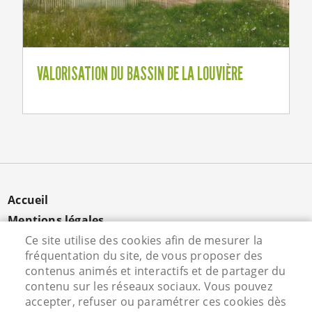
VALORISATION DU BASSIN DE LA LOUVIÈRE
MENU
Accueil
PIED
Mentions légales
DE
Données personnelles
Ce site utilise des cookies afin de mesurer la
PAGE
fréquentation du site, de vous proposer des
Cookies
contenus animés et interactifs et de partager du
Contact
contenu sur les réseaux sociaux. Vous pouvez
S'identifier
accepter, refuser ou paramétrer ces cookies dès