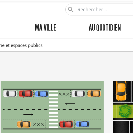
Aller
au
contenu
MENU
MA VILLE
AU QUOTIDIEN
principal
PRINCIPAL
ie et espaces publics