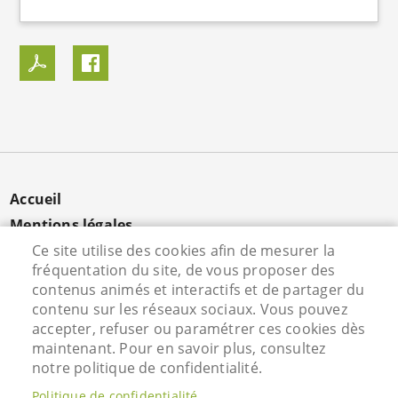
MENU
Accueil
PIED
Mentions légales
DE
Données personnelles
Ce site utilise des cookies afin de mesurer la
PAGE
fréquentation du site, de vous proposer des
Cookies
contenus animés et interactifs et de partager du
Contact
contenu sur les réseaux sociaux. Vous pouvez
S'identifier
accepter, refuser ou paramétrer ces cookies dès
maintenant. Pour en savoir plus, consultez
notre politique de confidentialité.
Hôtel de Ville - Rue Vieille Saint Martin - 95800
Politique de confidentialité