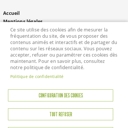
MENU
Accueil
PIED
Mentions légales
DE
Données personnelles
Ce site utilise des cookies afin de mesurer la
PAGE
fréquentation du site, de vous proposer des
Cookies
contenus animés et interactifs et de partager du
Contact
contenu sur les réseaux sociaux. Vous pouvez
S'identifier
accepter, refuser ou paramétrer ces cookies dès
maintenant. Pour en savoir plus, consultez
notre politique de confidentialité.
Hôtel de Ville - Rue Vieille Saint Martin - 95800
Politique de confidentialité
Courdimanche - Tél. 01 34 46 72 00
Horaires d'ouverture
CONFIGURATION DES COOKIES
Lundi : 13h45 à 17h45
Mardi : 8h45-12h00 / 13h45-17h45
TOUT REFUSER
Jeudi : 8h45-12h00 / 13h45-17h45
Vendredi : 8h45-12h00 / 13h45-17h45