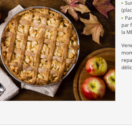
Sur
(plac
Par
par f
la M
Vene
mome
repa
déli