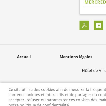
MERCREDI
MENU
Accueil
Mentions légales
PIED
Hôtel de Vill
DE
PAGE
Ce site utilise des cookies afin de mesurer la fréque
contenus animés et interactifs et de partager du con
accepter, refuser ou paramétrer ces cookies dès main
notre politique de confidentialité.