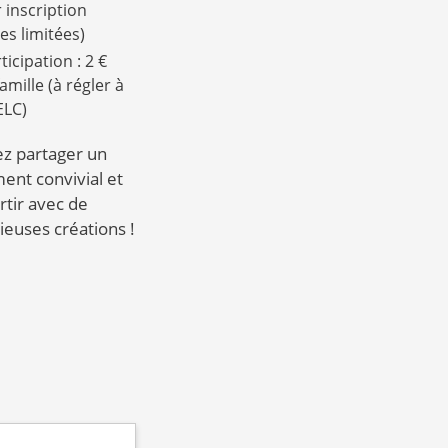
 inscription
es limitées)
ticipation : 2 €
amille (à régler à
ELC)
z partager un
nt convivial et
rtir avec de
cieuses créations !