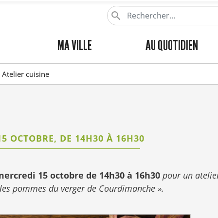
Aller
au
contenu
MENU
MA VILLE
AU QUOTIDIEN
principal
PRINCIPAL
Atelier cuisine
5 OCTOBRE, DE 14H30 À 16H30
mercredi 15 octobre de 14h30 à 16h30
pour un ateli
 les pommes du verger de Courdimanche »
.