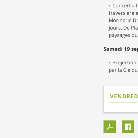
Concert « O
traversière 
Morinerie.Un
jours. De Pi
paysages du
Samedi 19 se
Projection 
par la Cie du
VENDREDI