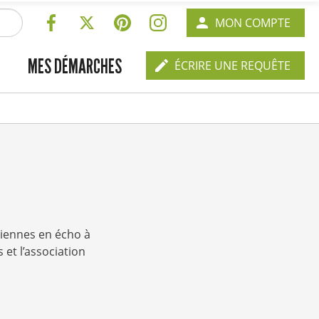
RÉSEAUX
EN-
MON COMPTE
SOCIAUX
TÊTE
EN-
MES DÉMARCHES
-
ÉCRIRE UNE REQUÊTE
TÊTE
CONNEXION
-
CONTACT
ciennes en écho à
 et l’association