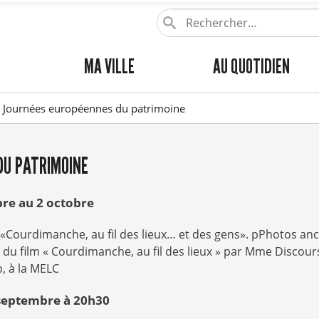
Aller
au
contenu
MENU
MA VILLE
AU QUOTIDIEN
principal
PRINCIPAL
Journées européennes du patrimoine
DU PATRIMOINE
re au 2 octobre
 «Courdimanche, au fil des lieux… et des gens». pPhotos an
n du film « Courdimanche, au fil des lieux » par Mme Discours
, à la MELC
septembre à 20h30