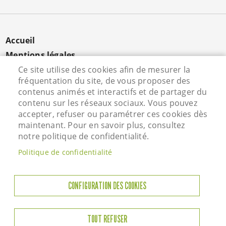
MENU
Accueil
PIED
Mentions légales
DE
Ce site utilise des cookies afin de mesurer la
Données personnelles
fréquentation du site, de vous proposer des
PAGE
Cookies
contenus animés et interactifs et de partager du
Contact
contenu sur les réseaux sociaux. Vous pouvez
S'identifier
accepter, refuser ou paramétrer ces cookies dès
maintenant. Pour en savoir plus, consultez
notre politique de confidentialité.
Hôtel de Ville - Rue Vieille Saint Martin - 95800
Politique de confidentialité
Courdimanche - Tél. 01 34 46 72 00
Horaires d'ouverture
CONFIGURATION DES COOKIES
Lundi : 13h45 à 17h45
Mardi : 8h45-12h00 / 13h45-17h45
TOUT REFUSER
Jeudi : 8h45-12h00 / 13h45-17h45