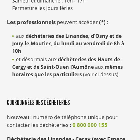
Samedi et dimanche : 10h - 17h
Fermeture les jours fériés
Les professionnels
peuvent accéder
(*)
:
aux
déchèteries des Linandes, d'Osny et de
Jouy-le-Moutier, du lundi au vendredi de 8h à
10h
et désormais aux
déchèteries des Hauts-de-
Cergy et de Saint-Ouen l’Aumône
aux
mêmes
horaires que les particuliers
(voir ci-dessus).
COORDONNÉES DES DÉCHÈTERIES
Nouveau : numéro de téléphone unique pour
contacter les déchèteries :
0 800 000 155
Déchèterie des Linandes - Cergy (avec Espace