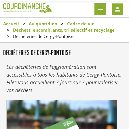
Aller
EN-
au
TÊTE
contenu
-
Accueil
Au quotidien
Cadre de vie
principal
CONNEXI
Déchets, encombrants, tri sélectif et recyclage
Déchèteries de Cergy-Pontoise
DÉCHÈTERIES DE CERGY-PONTOISE
Les déchèteries de l'agglomération sont
accessibles à tous les habitants de Cergy-Pontoise.
Elles vous accueillent 7 jours sur 7 pour valoriser
vos déchets.