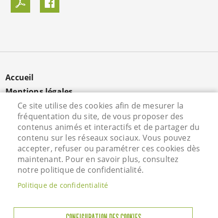
MENU
Accueil
PIED
Mentions légales
DE
Données personnelles
Ce site utilise des cookies afin de mesurer la
PAGE
fréquentation du site, de vous proposer des
Cookies
contenus animés et interactifs et de partager du
Contact
contenu sur les réseaux sociaux. Vous pouvez
S'identifier
accepter, refuser ou paramétrer ces cookies dès
maintenant. Pour en savoir plus, consultez
notre politique de confidentialité.
Hôtel de Ville - Rue Vieille Saint Martin - 95800
Politique de confidentialité
Courdimanche - Tél. 01 34 46 72 00
Horaires d'ouverture
CONFIGURATION DES COOKIES