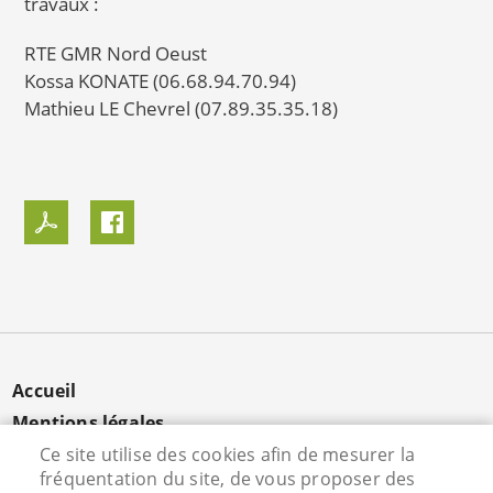
travaux :
RTE GMR Nord Oeust
Kossa KONATE (06.68.94.70.94)
Mathieu LE Chevrel (07.89.35.35.18)
MENU
Accueil
PIED
Mentions légales
DE
Données personnelles
Ce site utilise des cookies afin de mesurer la
PAGE
fréquentation du site, de vous proposer des
Cookies