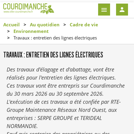
Aller
EN-
au
TÊTE
contenu
-
Accueil
Au quotidien
Cadre de vie
principal
CONNEXI
Environnement
Travaux : entretien des lignes électriques
TRAVAUX : ENTRETIEN DES LIGNES ÉLECTRIQUES
Des travaux d'élagage et d'abattage, vont être
réalisés pour l'entretien des lignes électriques.
Ces travaux vont être entrepris sur Courdimanche
du 30 mars 2026 au 30 septembre 2026.
L'exécution de ces travaux a été confiée par RTE-
Groupe Maintenance Réseaux Nord Ouest, aux
entreprises : SERPE GROUPE et TERIDEAL
NORMANDIE.
Sauf avis contraire des propriétaires ou des