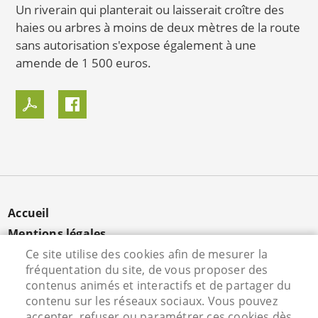
Un riverain qui planterait ou laisserait croître des
haies ou arbres à moins de deux mètres de la route
sans autorisation s'expose également à une
amende de 1 500 euros.
MENU
Accueil
PIED
Mentions légales
DE
Données personnelles
Ce site utilise des cookies afin de mesurer la
PAGE
fréquentation du site, de vous proposer des
Cookies
contenus animés et interactifs et de partager du
Contact
contenu sur les réseaux sociaux. Vous pouvez
S'identifier
accepter, refuser ou paramétrer ces cookies dès