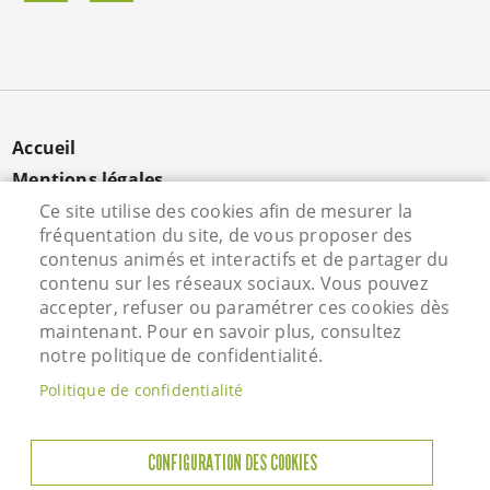
MENU
Accueil
PIED
Mentions légales
DE
Données personnelles
Ce site utilise des cookies afin de mesurer la
PAGE
fréquentation du site, de vous proposer des
Cookies
contenus animés et interactifs et de partager du
Contact
contenu sur les réseaux sociaux. Vous pouvez
S'identifier
accepter, refuser ou paramétrer ces cookies dès
maintenant. Pour en savoir plus, consultez
notre politique de confidentialité.
Hôtel de Ville - Rue Vieille Saint Martin - 95800
Politique de confidentialité
Courdimanche - Tél. 01 34 46 72 00
Horaires d'ouverture
CONFIGURATION DES COOKIES