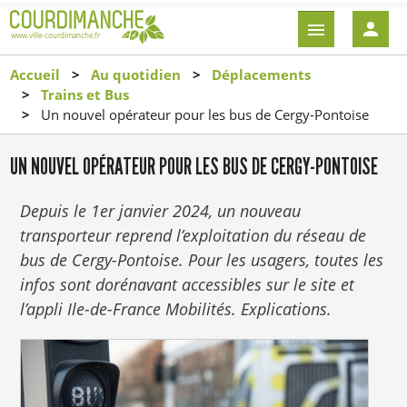
Aller
EN-
au
TÊTE
contenu
-
Accueil
Au quotidien
Déplacements
principal
CONNEXI
Trains et Bus
Un nouvel opérateur pour les bus de Cergy-Pontoise
UN NOUVEL OPÉRATEUR POUR LES BUS DE CERGY-PONTOISE
Depuis le 1er janvier 2024, un nouveau
transporteur reprend l’exploitation du réseau de
bus de Cergy-Pontoise. Pour les usagers, toutes les
infos sont dorénavant accessibles sur le site et
l’appli Ile-de-France Mobilités. Explications.