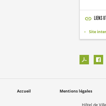
LIENS U
Site inte
MENU
Accueil
Mentions légales
PIED
Hôtel de Vill