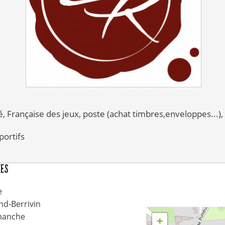
fé, Française des jeux, poste (achat timbres,enveloppes...)
ortifs
ÉES
e
nd-Berrivin
manche
+