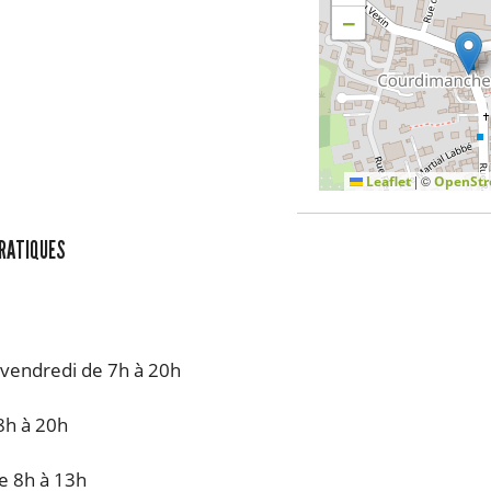
−
|
©
Leaflet
OpenStr
PRATIQUES
 vendredi de 7h à 20h
8h à 20h
 8h à 13h