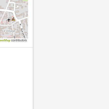
contributors
eetMap