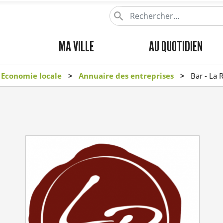
Aller
au
contenu
MENU
MA VILLE
AU QUOTIDIEN
principal
PRINCIPAL
Economie locale
Annuaire des entreprises
Bar - La 