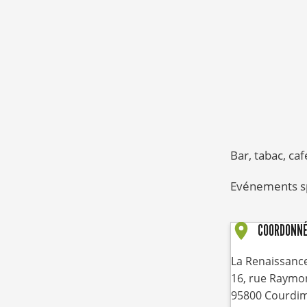
Bar, tabac, ca
Evénements sp
COORDONN
La Renaissanc
16, rue Raymo
95800
Courdi