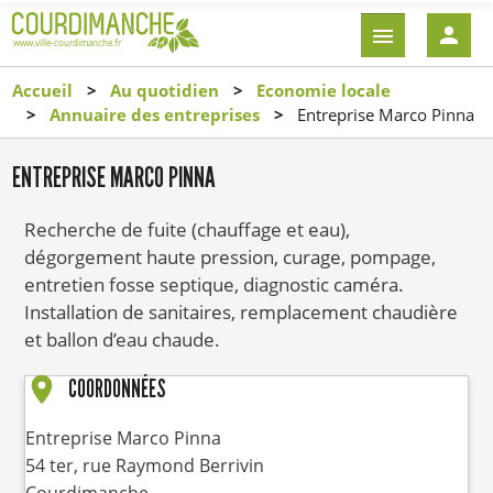
Aller
EN-
au
TÊTE
contenu
-
Accueil
Au quotidien
Economie locale
principal
CONNEXI
Annuaire des entreprises
Entreprise Marco Pinna
ENTREPRISE MARCO PINNA
Recherche de fuite (chauffage et eau),
dégorgement haute pression, curage, pompage,
entretien fosse septique, diagnostic caméra.
Installation de sanitaires, remplacement chaudière
et ballon d’eau chaude.
COORDONNÉES
Entreprise Marco Pinna
54 ter, rue Raymond Berrivin