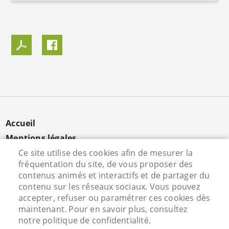
MENU
Accueil
PIED
Mentions légales
DE
Données personnelles
Ce site utilise des cookies afin de mesurer la
PAGE
fréquentation du site, de vous proposer des
Cookies
contenus animés et interactifs et de partager du
Contact
contenu sur les réseaux sociaux. Vous pouvez
S'identifier
accepter, refuser ou paramétrer ces cookies dès
maintenant. Pour en savoir plus, consultez
notre politique de confidentialité.
Hôtel de Ville - Rue Vieille Saint Martin - 95800