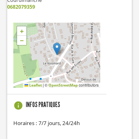
Courdimanche
0682079359
+
−
|
©
contributors
Leaflet
OpenStreetMap
INFOS PRATIQUES
Horaires : 7/7 jours, 24/24h