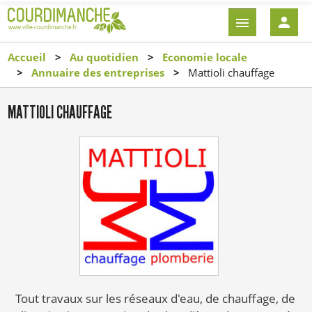
Aller
EN-
au
TÊTE
contenu
-
Accueil
Au quotidien
Economie locale
principal
CONNEXI
Annuaire des entreprises
Mattioli chauffage
MATTIOLI CHAUFFAGE
Tout travaux sur les réseaux d'eau, de chauffage, de