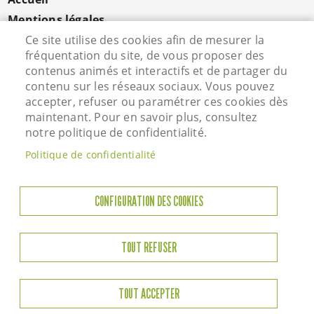
MENU
PIED
Mentions légales
DE
Données personnelles
Ce site utilise des cookies afin de mesurer la
PAGE
fréquentation du site, de vous proposer des
Cookies
contenus animés et interactifs et de partager du
Contact
contenu sur les réseaux sociaux. Vous pouvez
S'identifier
accepter, refuser ou paramétrer ces cookies dès
maintenant. Pour en savoir plus, consultez
notre politique de confidentialité.
Hôtel de Ville - Rue Vieille Saint Martin - 95800
Politique de confidentialité
Courdimanche - Tél. 01 34 46 72 00
Horaires d'ouverture
CONFIGURATION DES COOKIES
Lundi : 13h45 à 17h45
Mardi : 8h45-12h00 / 13h45-17h45
TOUT REFUSER
Jeudi : 8h45-12h00 / 13h45-17h45
Vendredi : 8h45-12h00 / 13h45-17h45
Samedi : 9h00-12h00
TOUT ACCEPTER