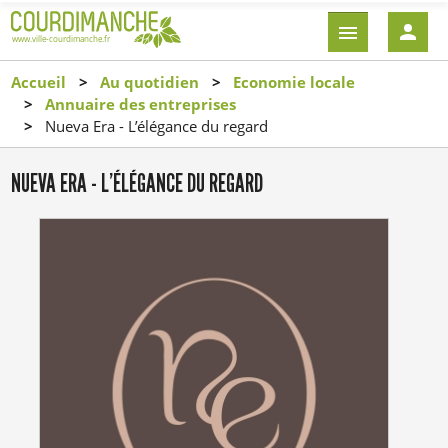
Aller
EN-
au
TÊTE
contenu
-
Accueil
Au quotidien
Economie locale
principal
CONNEXI
Annuaire des entreprises
Nueva Era - L’élégance du regard
NUEVA ERA - L’ÉLÉGANCE DU REGARD