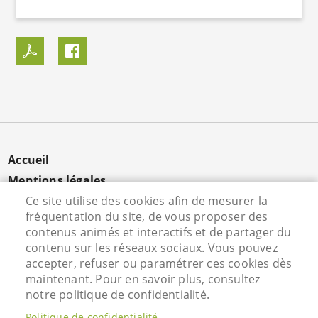
MENU
Accueil
PIED
Mentions légales
DE
Données personnelles
Ce site utilise des cookies afin de mesurer la
PAGE
fréquentation du site, de vous proposer des
Cookies
contenus animés et interactifs et de partager du
Contact
contenu sur les réseaux sociaux. Vous pouvez
S'identifier
accepter, refuser ou paramétrer ces cookies dès
maintenant. Pour en savoir plus, consultez
notre politique de confidentialité.
Hôtel de Ville - Rue Vieille Saint Martin - 95800
Politique de confidentialité