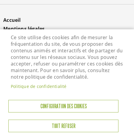
MENU
Accueil
PIED
Mentions légales
DE
Données personnelles
Ce site utilise des cookies afin de mesurer la
PAGE
fréquentation du site, de vous proposer des
Cookies
contenus animés et interactifs et de partager du
Contact
contenu sur les réseaux sociaux. Vous pouvez
S'identifier
accepter, refuser ou paramétrer ces cookies dès
maintenant. Pour en savoir plus, consultez
notre politique de confidentialité.
Hôtel de Ville - Rue Vieille Saint Martin - 95800
Politique de confidentialité
Courdimanche - Tél. 01 34 46 72 00
Horaires d'ouverture
CONFIGURATION DES COOKIES
Lundi : 13h45 à 17h45
Mardi : 8h45-12h00 / 13h45-17h45
TOUT REFUSER
Jeudi : 8h45-12h00 / 13h45-17h45