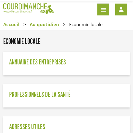
Aller
EN-
au
TÊTE
contenu
-
Accueil
Au quotidien
Economie locale
principal
CONNEXI
ECONOMIE LOCALE
ANNUAIRE DES ENTREPRISES
PROFESSIONNELS DE LA SANTÉ
ADRESSES UTILES