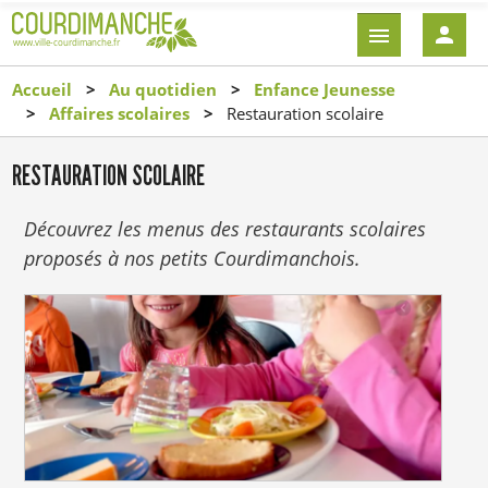
Aller
EN-
au
TÊTE
contenu
-
Accueil
Au quotidien
Enfance Jeunesse
principal
CONNEXI
Affaires scolaires
Restauration scolaire
RESTAURATION SCOLAIRE
Découvrez les menus des restaurants scolaires
proposés à nos petits Courdimanchois.