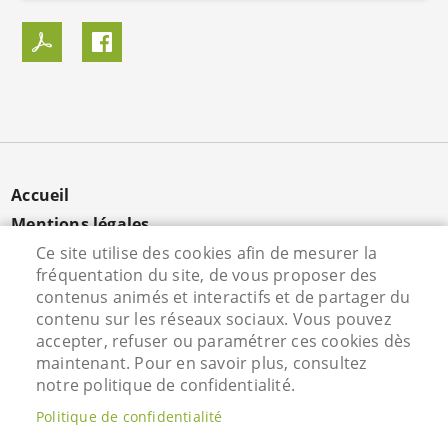
MENU
Accueil
PIED
Mentions légales
DE
Ce site utilise des cookies afin de mesurer la
Données personnelles
fréquentation du site, de vous proposer des
PAGE
Cookies
contenus animés et interactifs et de partager du
Contact
contenu sur les réseaux sociaux. Vous pouvez
S'identifier
accepter, refuser ou paramétrer ces cookies dès
maintenant. Pour en savoir plus, consultez
notre politique de confidentialité.
Hôtel de Ville - Rue Vieille Saint Martin - 95800
Politique de confidentialité
Courdimanche - Tél. 01 34 46 72 00