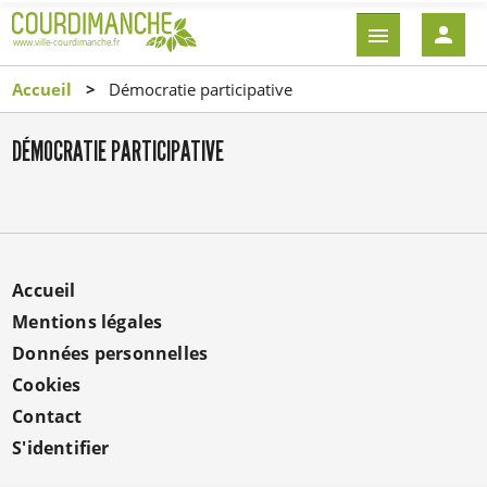
Aller
EN-
au
TÊTE
contenu
-
Accueil
Démocratie participative
principal
CONNEXI
DÉMOCRATIE PARTICIPATIVE
MENU
Accueil
PIED
Mentions légales
DE
Données personnelles
PAGE
Cookies
Contact
S'identifier