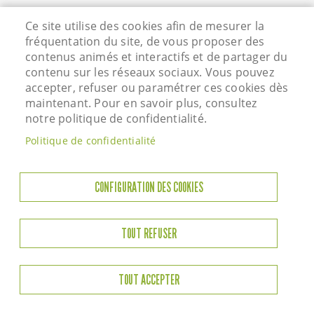
Hôtel de Ville - Rue Vieille Saint Martin - 95800
Ce site utilise des cookies afin de mesurer la
Courdimanche - Tél. 01 34 46 72 00
fréquentation du site, de vous proposer des
contenus animés et interactifs et de partager du
Horaires d'ouverture
contenu sur les réseaux sociaux. Vous pouvez
accepter, refuser ou paramétrer ces cookies dès
Lundi : 13h45 à 17h45
maintenant. Pour en savoir plus, consultez
Mardi : 8h45-12h00 / 13h45-17h45
notre politique de confidentialité.
Jeudi : 8h45-12h00 / 13h45-17h45
Politique de confidentialité
Vendredi : 8h45-12h00 / 13h45-17h45
Samedi : 9h00-12h00
CONFIGURATION DES COOKIES
TOUT REFUSER
TOUT ACCEPTER