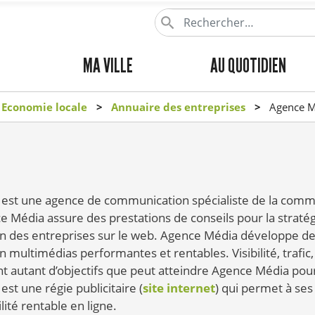
Aller
au
contenu
MENU
MA VILLE
AU QUOTIDIEN
principal
PRINCIPAL
Economie locale
Annuaire des entreprises
Agence M
est une agence de communication spécialiste de la comm
ce Média assure des prestations de conseils pour la straté
 des entreprises sur le web. Agence Média développe des
multimédias performantes et rentables. Visibilité, trafic,
ont autant d’objectifs que peut atteindre Agence Média pour
st une régie publicitaire (
site internet
) qui permet à ses 
lité rentable en ligne.