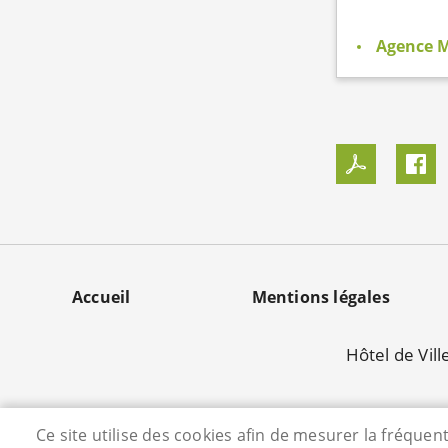
Agence 
MENU
Accueil
Mentions légales
PIED
Hôtel de Vill
DE
PAGE
Ce site utilise des cookies afin de mesurer la fréque