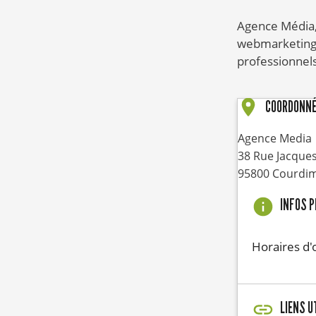
Agence Média, c
webmarketing 
professionnels
COORDONN
Agence Media
38 Rue Jacque
95800
Courdi
INFOS 
Horaires d'
LIENS U