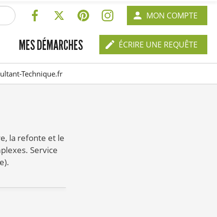
RÉSEAUX
EN-
MON COMPTE
SOCIAUX
TÊTE
EN-
MES DÉMARCHES
-
ÉCRIRE UNE REQUÊTE
TÊTE
CONNEXION
-
ultant-Technique.fr
CONTACT
, la refonte et le
plexes. Service
e).