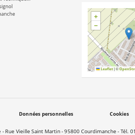
signol
manche
+
−
|
©
Leaflet
OpenStr
Données personnelles
Cookies
e - Rue Vieille Saint Martin - 95800 Courdimanche - Tél. 