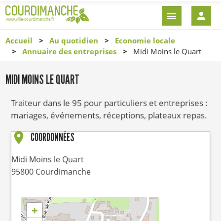
Aller
EN-
au
TÊTE
contenu
-
Accueil
Au quotidien
Economie locale
principal
CONNEXI
Annuaire des entreprises
Midi Moins le Quart
MIDI MOINS LE QUART
Traiteur dans le 95 pour particuliers et entreprises :
mariages, événements, réceptions, plateaux repas.
COORDONNÉES
Midi Moins le Quart
95800
Courdimanche
+