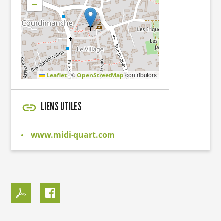
−
|
©
contributors
Leaflet
OpenStreetMap
LIENS UTILES
www.midi-quart.com