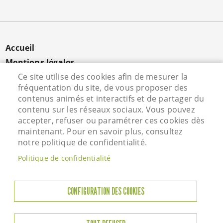
MENU
Accueil
PIED
Mentions légales
DE
Données personnelles
Ce site utilise des cookies afin de mesurer la
PAGE
fréquentation du site, de vous proposer des
Cookies
contenus animés et interactifs et de partager du
Contact
contenu sur les réseaux sociaux. Vous pouvez
S'identifier
accepter, refuser ou paramétrer ces cookies dès
maintenant. Pour en savoir plus, consultez
notre politique de confidentialité.
Hôtel de Ville - Rue Vieille Saint Martin - 95800
Politique de confidentialité
Courdimanche - Tél. 01 34 46 72 00
Horaires d'ouverture
CONFIGURATION DES COOKIES
Lundi : 13h45 à 17h45
Mardi : 8h45-12h00 / 13h45-17h45