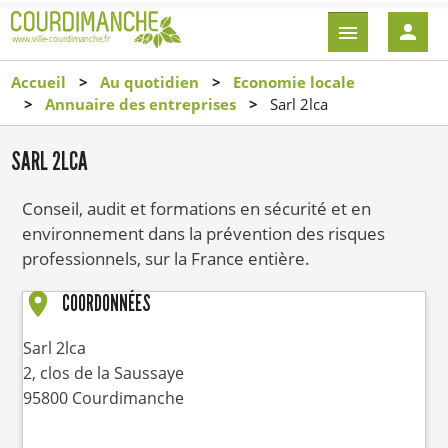
Aller
EN-
au
TÊTE
contenu
-
Accueil
Au quotidien
Economie locale
principal
CONNEXI
Annuaire des entreprises
Sarl 2lca
SARL 2LCA
Conseil, audit et formations en sécurité et en
environnement dans la prévention des risques
professionnels, sur la France entière.
COORDONNÉES
Sarl 2lca
2, clos de la Saussaye
95800
Courdimanche