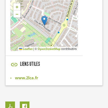
+
−
|
©
contributors
Leaflet
OpenStreetMap
LIENS UTILES
www.2lca.fr