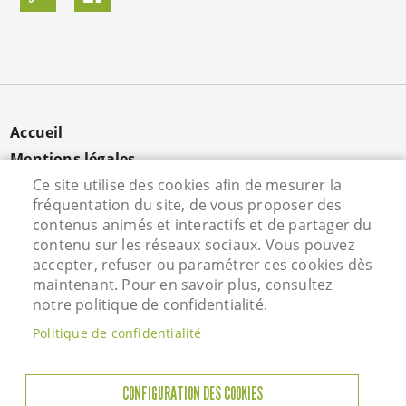
MENU
Accueil
PIED
Mentions légales
DE
Données personnelles
Ce site utilise des cookies afin de mesurer la
PAGE
fréquentation du site, de vous proposer des
Cookies
contenus animés et interactifs et de partager du
Contact
contenu sur les réseaux sociaux. Vous pouvez
S'identifier
accepter, refuser ou paramétrer ces cookies dès
maintenant. Pour en savoir plus, consultez
notre politique de confidentialité.
Hôtel de Ville - Rue Vieille Saint Martin - 95800
Politique de confidentialité
Courdimanche - Tél. 01 34 46 72 00
Horaires d'ouverture
CONFIGURATION DES COOKIES