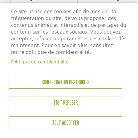
la journée sont
Ce site utilise des cookies afin de mesurer la
programmées)
Activités ludiques
fréquentation du site, de vous proposer des
et éducatives
contenus animés et interactifs et de partager du
contenu sur les réseaux sociaux. Vous pouvez
Ateliers libres
accepter, refuser ou paramétrer ces cookies dès
maintenant. Pour en savoir plus, consultez
Relais avec les
notre politique de confidentialité.
associations
Politique de confidentialité
[Sommaire]
CONFIGURATION DES COOKIES
III. ANNEXES
Autorisations parentale pour les sorties
TOUT REFUSER
Elles sont à récupérer directement à l’antenne
jeune auprès des responsables.
TOUT ACCEPTER
Elles prennent effet dans des situations bien