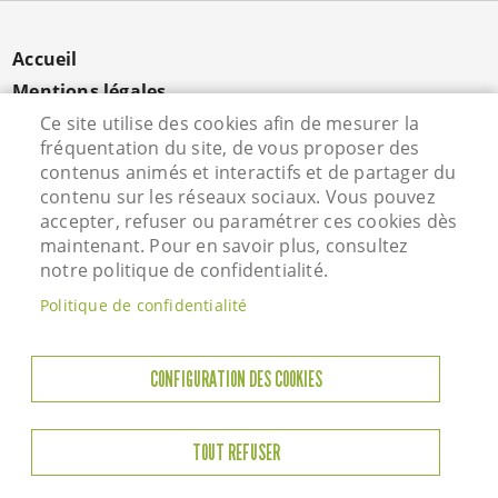
MENU
Accueil
PIED
Mentions légales
DE
Données personnelles
Ce site utilise des cookies afin de mesurer la
PAGE
fréquentation du site, de vous proposer des
Cookies
contenus animés et interactifs et de partager du
Contact
contenu sur les réseaux sociaux. Vous pouvez
S'identifier
accepter, refuser ou paramétrer ces cookies dès
maintenant. Pour en savoir plus, consultez
notre politique de confidentialité.
Hôtel de Ville - Rue Vieille Saint Martin - 95800
Politique de confidentialité
Courdimanche - Tél. 01 34 46 72 00
Horaires d'ouverture
CONFIGURATION DES COOKIES
Lundi : 13h45 à 17h45
Mardi : 8h45-12h00 / 13h45-17h45
TOUT REFUSER
Jeudi : 8h45-12h00 / 13h45-17h45
Vendredi : 8h45-12h00 / 13h45-17h45