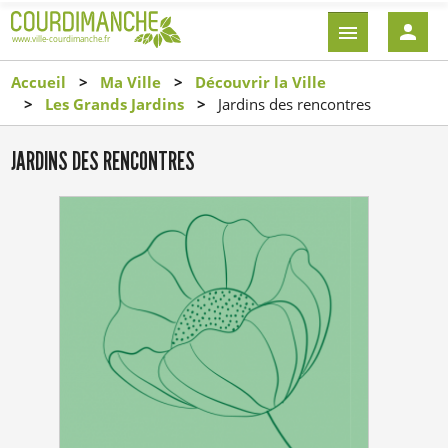
Aller
EN-
au
TÊTE
contenu
-
Accueil
Ma Ville
Découvrir la Ville
principal
CONNEXI
Les Grands Jardins
Jardins des rencontres
JARDINS DES RENCONTRES