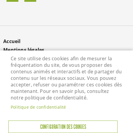
MENU
Accueil
PIED
Mentions légales
DE
Données personnelles
Ce site utilise des cookies afin de mesurer la
PAGE
fréquentation du site, de vous proposer des
Cookies
contenus animés et interactifs et de partager du
Contact
contenu sur les réseaux sociaux. Vous pouvez
S'identifier
accepter, refuser ou paramétrer ces cookies dès
maintenant. Pour en savoir plus, consultez
notre politique de confidentialité.
Hôtel de Ville - Rue Vieille Saint Martin - 95800
Politique de confidentialité
Courdimanche - Tél. 01 34 46 72 00
Horaires d'ouverture
CONFIGURATION DES COOKIES