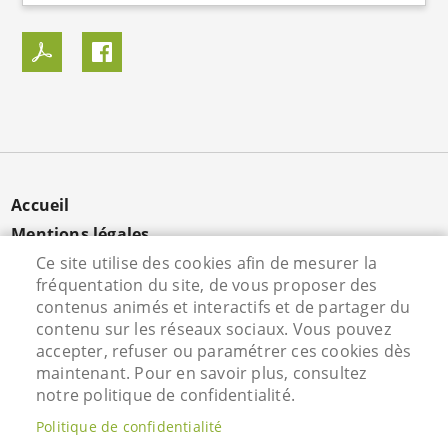
MENU
Accueil
PIED
Mentions légales
DE
Données personnelles
Ce site utilise des cookies afin de mesurer la
PAGE
fréquentation du site, de vous proposer des
Cookies
contenus animés et interactifs et de partager du
Contact
contenu sur les réseaux sociaux. Vous pouvez
S'identifier
accepter, refuser ou paramétrer ces cookies dès
maintenant. Pour en savoir plus, consultez
notre politique de confidentialité.
Hôtel de Ville - Rue Vieille Saint Martin - 95800
Politique de confidentialité
Courdimanche - Tél. 01 34 46 72 00