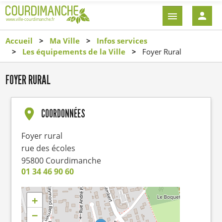
Aller
EN-
au
TÊTE
contenu
-
Accueil
Ma Ville
Infos services
principal
CONNEXI
Les équipements de la Ville
Foyer Rural
FOYER RURAL
COORDONNÉES
Foyer rural
rue des écoles
95800
Courdimanche
01 34 46 90 60
+
−