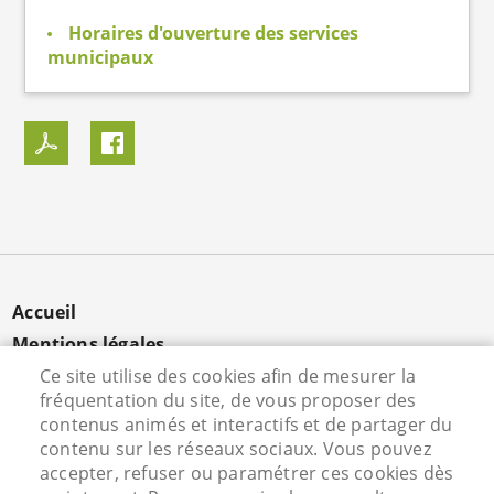
Horaires d'ouverture des services
municipaux
MENU
Accueil
PIED
Mentions légales
DE
Données personnelles
Ce site utilise des cookies afin de mesurer la
PAGE
fréquentation du site, de vous proposer des
Cookies
contenus animés et interactifs et de partager du
Contact
contenu sur les réseaux sociaux. Vous pouvez
S'identifier
accepter, refuser ou paramétrer ces cookies dès