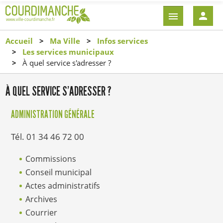
Aller
EN-
au
TÊTE
contenu
-
Accueil
Ma Ville
Infos services
principal
CONNEXI
Les services municipaux
À quel service s'adresser ?
À QUEL SERVICE S'ADRESSER ?
ADMINISTRATION GÉNÉRALE
Tél. 01 34 46 72 00
Commissions
Conseil municipal
Actes administratifs
Archives
Courrier