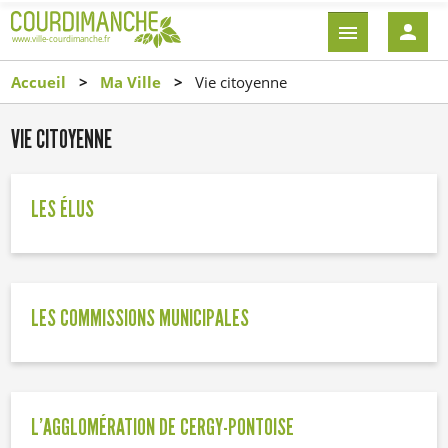
Aller
EN-
au
TÊTE
contenu
-
Accueil
Ma Ville
Vie citoyenne
principal
CONNEXI
VIE CITOYENNE
LES ÉLUS
LES COMMISSIONS MUNICIPALES
L'AGGLOMÉRATION DE CERGY-PONTOISE