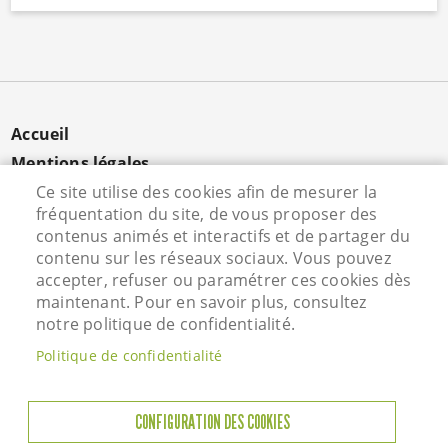
MENU
Accueil
PIED
Mentions légales
DE
Données personnelles
Ce site utilise des cookies afin de mesurer la
PAGE
fréquentation du site, de vous proposer des
Cookies
contenus animés et interactifs et de partager du
Contact
contenu sur les réseaux sociaux. Vous pouvez
S'identifier
accepter, refuser ou paramétrer ces cookies dès
maintenant. Pour en savoir plus, consultez
notre politique de confidentialité.
Hôtel de Ville - Rue Vieille Saint Martin - 95800
Politique de confidentialité
Courdimanche - Tél. 01 34 46 72 00
Horaires d'ouverture
CONFIGURATION DES COOKIES